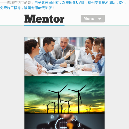
——您现在访问的是：
电子紫外固化胶，双重固化UV胶，杭州专业技术团队，提供
免费施工指导，玻璃专用uv无影胶
！
Menu
Home
Pages
Full Width
Right Sidebar
Left Sidebar
FAQs
404 Page
Search Results
10
3rd-level Submenu
Action
Another action