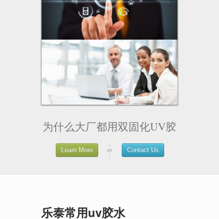
Something else here
NAV HEADER
Separated link
One more separated link
Elements
Portfolio
1 Column
1
2 Columns
为什么大厂都用双固化UV胶
3 Columns
4 Columns
or
Learn More
Contact Us
Thumbs Grid
PROJECTS
Project Page
IMAGES
Project Page
SLIDER
乐泰常用uv胶水
Project Page
VIDEO