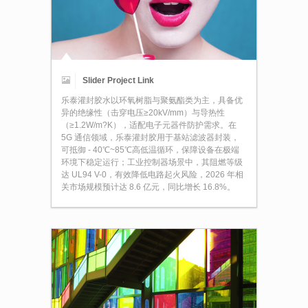
Slider Project Link
乐泰灌封胶水以环氧树脂与聚氨酯类为主，具备优
异的绝缘性（击穿电压≥20kV/mm）与导热性
（≥1.2W/m?K），适配电子元器件防护需求。在
5G 通信领域，乐泰灌封胶用于基站滤波器封装，
可抵御 - 40℃~85℃高低温循环，保障设备在极端
环境下稳定运行；工业控制器场景中，其阻燃等级
达 UL94 V-0，有效降低电路起火风险，2026 年相
关市场规模预计达 8.6 亿元，同比增长 16.8%。