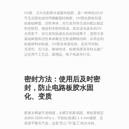
Blog
UV胶，又叫无影胶水或紫外线胶，是一种单组分UV
Blog Main Page
可见光固化改性丙烯酸脂结构胶。UV固化胶粘剂是
由基础树脂，活性单体，光引发剂等主成分配以稳定
Standard Post
剂交联剂、偶连剂等助剂组成。其在适当波长的UV
Image Post
光照射下，光引发剂迅速生自由剂或离子，进而引发
基础树脂和活性单体聚合交联成网络结构，从而达到
Gallery Post
THUMBS
粘接材料的粘接。UV胶具有固化快、反应可控制、
无溶剂、无污染、耐候性优、粘接强度高等特点被广
Gallery Post
SLIDER
泛应用于工艺品、玻璃品、电子电器等行业。
Gallery Post
FULLSCREEN
Video Post
Contact
密封方法：使用后及时密
封，防止电路板胶水固
化、变质
胶液太稀渗不进细缝，太稠又积胶成团。将粘度锁定
在800-2000 mPa·s，可轻松填满0.1-1 mm缝隙，且
表面平整无气泡，这是“匠心”与“返工”的分水岭。